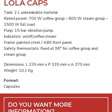
LOLA CAPS
Tank: 2 L unbreakable material
Rated power: 700 W coffee group – 800 W steam group –
1500 W full load
Punp: 15-bar vibration pump
Indicators: on/off,coffee,steam
Frame: painted steel / ABS front panel
Safety thermostats: fixed at 98° for coffee group and
steam group
Dimensions: L 235 mm x P 335 mm x A 370 mm
Weight: 10,1 Kg
Format:
Capsules
DO YOU WANT MORE
INFORMATION?