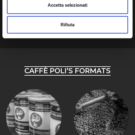
Accetta selezionati
Rifiuta
MAXI STANDARD CIALDE
MINI CIALDE
CAFFÈ POLI’S FORMATS