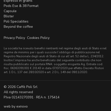
Espresso in grains
Pods Ese & 38 Format
Capsule
Blister
Poli Specialities
Beyond the coffee
Privacy Policy
Cookies Policy
La società ha ricevuto benefici rientranti nel regime degli aiuti di Stato e nel
regime de minimis per i quali sussiste l’obbligo di pubblicazione nel
Registro Nazionale degli aiuti di Stato di cui all’art. 52 della L. 234/2012.
Inoltre l’impresa ha anche beneficiato del seguente contributo che non
risulta pubblicato sul portale RNA: soggetto erogante Ag. Entrate cod.
fisc. 06363391001 € 20143 in data 07/07/2020 per effetto Decreto Ristori
art. 1 D.L. 137 del 28/10/2020 e art. 2 D.L. 149 del 09/11/2020.
© 2026 Caffè Poli Srl
All rights reserved
P.Iva 02143270391 · REA n. 175414
web by
exnovo