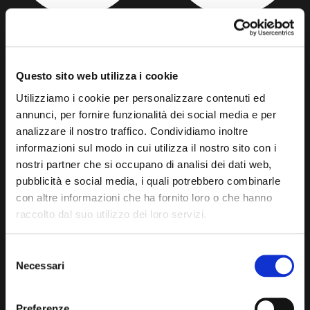
MATE INFUSION
GREEN TEA INFUSION
Questo sito web utilizza i cookie
Utilizziamo i cookie per personalizzare contenuti ed
annunci, per fornire funzionalità dei social media e per
analizzare il nostro traffico. Condividiamo inoltre
informazioni sul modo in cui utilizza il nostro sito con i
nostri partner che si occupano di analisi dei dati web,
pubblicità e social media, i quali potrebbero combinarle
con altre informazioni che ha fornito loro o che hanno
LEMON TEA INFUSION
BLACK TEA INFUSION
raccolto dal suo utilizzo dei loro servizi.
Selezione
Necessari
del
consenso
Preferenze