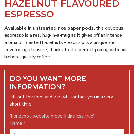
HAZELNUT-FLAVOURED
ESPRESSO
Available in untreated rice paper pods,
this delicious
espresso is a real hug-in-a-mug as it gives off an intense
aroma of toasted hazelnuts – each sip is a unique and
enveloping pleasure, thanks to the perfect pairing with our
highest quality coffee.
DO YOU WANT MORE
INFORMATION?
Fill out the form and we will contact you in a very
short time
[honeypot website move-inline-css:true]
Name *