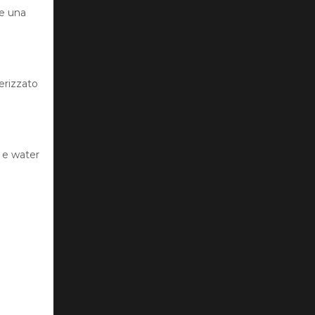
 e una
erizzato
 e water