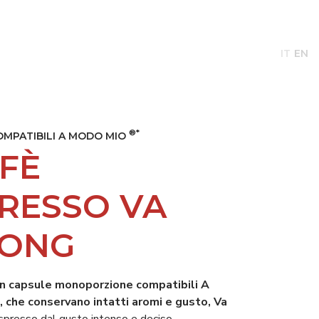
TIZIE
CAFFÈ DAL 1965
CONTATTI
IT
EN
®*
OMPATIBILI A MODO MIO
FÈ
RESSO VA
RONG
in capsule monoporzione compatibili A
, che conservano intatti aromi e gusto, Va
spresso dal gusto intenso e deciso,