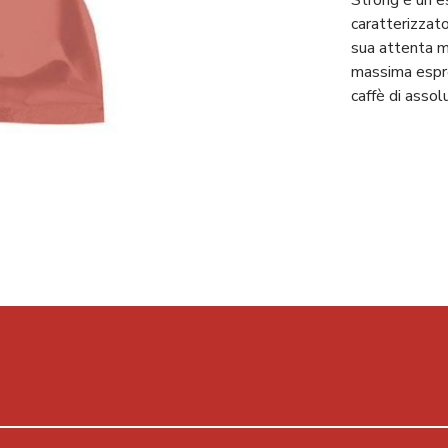
caratterizzato
sua attenta mi
massima espres
caffè di assol