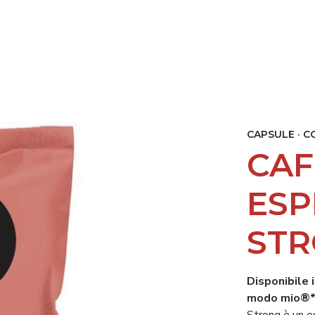
I
BAR E RISTORANTI
CP ACADEMY
SOSTENIBILITÀ
NO
CAPSULE · C
CAF
ESP
ST
Disponibile 
modo mio
®*
Strong è un e