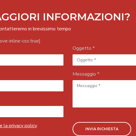
GGIORI INFORMAZIONI?
ricontatteremo in brevissimo tempo
ve-inline-css:true]
Oggetto *
Messaggio *
e la privacy policy