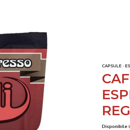
I
BAR E RISTORANTI
CP ACADEMY
SOSTENIBILITÀ
NO
CAPSULE · E
CAF
ESP
REG
Disponibile