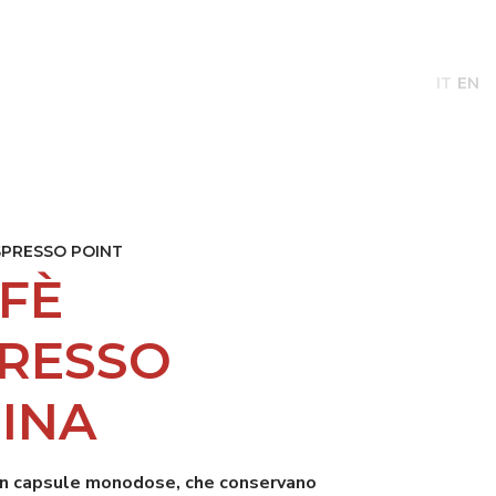
TIZIE
CAFFÈ DAL 1965
CONTATTI
IT
EN
SPRESSO POINT
FÈ
RESSO
INA
 in capsule monodose, che conservano