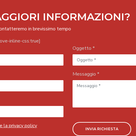
GGIORI INFORMAZIONI?
ricontatteremo in brevissimo tempo
ve-inline-css:true]
Oggetto *
Messaggio *
e la privacy policy