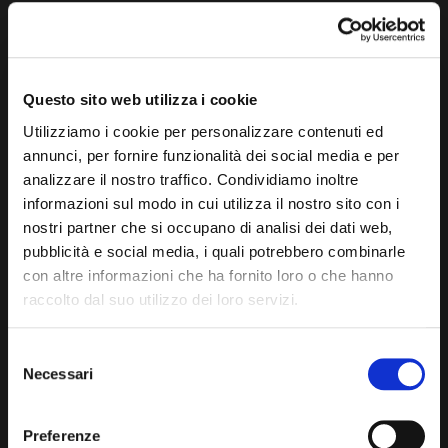
Questo sito web utilizza i cookie
Utilizziamo i cookie per personalizzare contenuti ed
annunci, per fornire funzionalità dei social media e per
analizzare il nostro traffico. Condividiamo inoltre
informazioni sul modo in cui utilizza il nostro sito con i
nostri partner che si occupano di analisi dei dati web,
pubblicità e social media, i quali potrebbero combinarle
INFUSO LEMON TEA
INFUSO BLACK TEA
con altre informazioni che ha fornito loro o che hanno
raccolto dal suo utilizzo dei loro servizi.
Selezione
Necessari
del
consenso
Preferenze