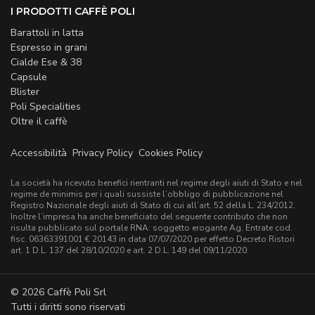
I PRODOTTI CAFFÈ POLI
Barattoli in latta
Espresso in grani
Cialde Ese & 38
Capsule
Blister
Poli Specialities
Oltre il caffè
Accessibilità
Privacy Policy
Cookies Policy
La società ha ricevuto benefici rientranti nel regime degli aiuti di Stato e nel
regime de minimis per i quali sussiste l’obbligo di pubblicazione nel
Registro Nazionale degli aiuti di Stato di cui all’art. 52 della L. 234/2012.
Inoltre l’impresa ha anche beneficiato del seguente contributo che non
risulta pubblicato sul portale RNA: soggetto erogante Ag. Entrate cod.
fisc. 06363391001 € 20143 in data 07/07/2020 per effetto Decreto Ristori
art. 1 D.L. 137 del 28/10/2020 e art. 2 D.L. 149 del 09/11/2020.
© 2026 Caffè Poli Srl
Tutti i diritti sono riservati