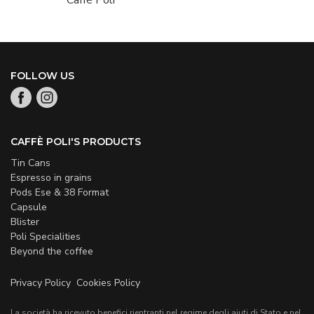
Caffè Poli
FOLLOW US
CAFFÈ POLI'S PRODUCTS
Tin Cans
Espresso in grains
Pods Ese & 38 Format
Capsule
Blister
Poli Specialities
Beyond the coffee
Privacy Policy
Cookies Policy
La società ha ricevuto benefici rientranti nel regime degli aiuti di Stato e nel